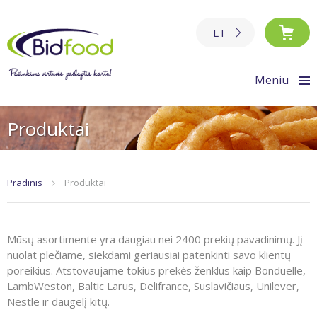
LT
Meniu
Produktai
Pradinis
Produktai
Mūsų asortimente yra daugiau nei 2400 prekių pavadinimų. Jį
nuolat plečiame, siekdami geriausiai patenkinti savo klientų
poreikius. Atstovaujame tokius prekės ženklus kaip Bonduelle,
LambWeston, Baltic Larus, Delifrance, Suslavičiaus, Unilever,
Nestle ir daugelį kitų.