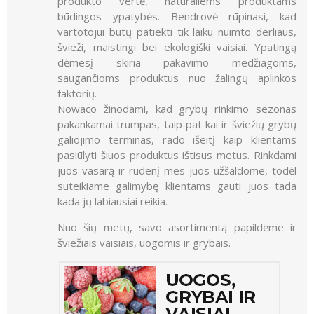
produkto vertė, natūraliems produktams
būdingos ypatybės. Bendrovė rūpinasi, kad
vartotojui būtų patiekti tik laiku nuimto derliaus,
švieži, maistingi bei ekologiški vaisiai. Ypatingą
dėmesį skiria pakavimo medžiagoms,
saugančioms produktus nuo žalingų aplinkos
faktorių.
Nowaco žinodami, kad grybų rinkimo sezonas
pakankamai trumpas, taip pat kai ir šviežių grybų
galiojimo terminas, rado išeitį kaip klientams
pasiūlyti šiuos produktus ištisus metus. Rinkdami
juos vasarą ir rudenį mes juos užšaldome, todėl
suteikiame galimybę klientams gauti juos tada
kada jų labiausiai reikia.
Nuo šių metų, savo asortimentą papildėme ir
šviežiais vaisiais, uogomis ir grybais.