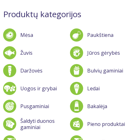
Produktų kategorijos
Mėsa
Paukštiena
Žuvis
Jūros gėrybės
Daržovės
Bulvių gaminiai
Uogos ir grybai
Ledai
Pusgaminiai
Bakalėja
Šaldyti duonos
Pieno produktai
gaminiai