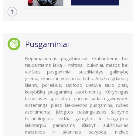
Pusgaminiai
Nepamainomas pagalbininkas skubantiems bei
taupantiems laiką – miltiniai, bulviniai, mėsos bei
varškės pusgaminiai, suteikiantys galimybę
greitai, skaniai ir įvairiai maitintis. Atsižvelgdama į
klientų poreikius, Bidfood Lietuva siūlo platų
kokybiškų pusgaminių asortimentą. Kūrybingas
bendrovės specialistų darbas sudaro galimybes
sistemingai plėsti kiekivienos pusgaminių rūšies
asortimentą. Įdiegtos pažangiausios šaldymo
technologijos leidžia gamybos ir saugojimo
laikotarpiu gaminiams išlaikyti aukščiausias
maistines ir skonines savybes, niekuo