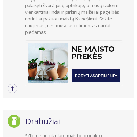
palaikyti švarą jūsų aplinkoje, o mūsų siūlomi
vienkartiniai indai ir pirkinių maišeliai pagelbės
norint supakuoti maistą išsinešimui. Sekite
naujienas, nes mūsų asortimentas nuolat
plečiamas.
Drabužiai
Siūlome ne tik platų maisto produktų