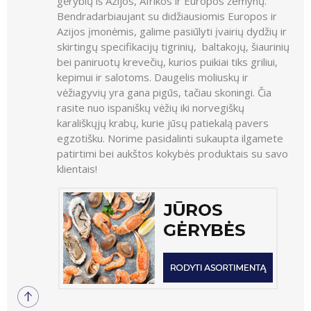
gėrybių iš Azijos, Afrikos ir Europos žemynų.
Bendradarbiaujant su didžiausiomis Europos ir
Azijos įmonėmis, galime pasiūlyti įvairių dydžių ir
skirtingų specifikacijų tigrinių, baltakojų, šiaurinių
bei paniruotų krevečių, kurios puikiai tiks griliui,
kepimui ir salotoms. Daugelis moliuskų ir
vėžiagyvių yra gana pigūs, tačiau skoningi. Čia
rasite nuo ispaniškų vėžių iki norvegiškų
karališkųjų krabų, kurie jūsų patiekalą pavers
egzotišku. Norime pasidalinti sukaupta ilgamete
patirtimi bei aukštos kokybės produktais su savo
klientais!