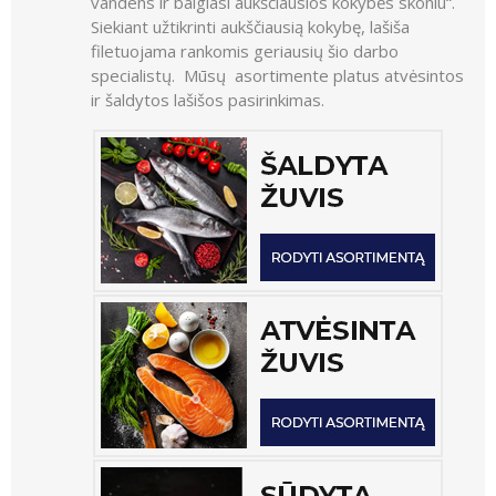
vandens ir baigiasi aukščiausios kokybės skoniu“.
Siekiant užtikrinti aukščiausią kokybę, lašiša
filetuojama rankomis geriausių šio darbo
specialistų. Mūsų asortimente platus atvėsintos
ir šaldytos lašišos pasirinkimas.