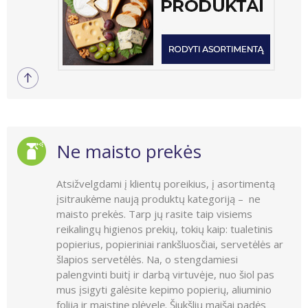
Ne maisto prekės
Atsižvelgdami į klientų poreikius, į asortimentą
įsitraukėme naują produktų kategoriją – ne
maisto prekės. Tarp jų rasite taip visiems
reikalingų higienos prekių, tokių kaip: tualetinis
popierius, popieriniai rankšluosčiai, servetėlės ar
šlapios servetėlės. Na, o stengdamiesi
palengvinti buitį ir darbą virtuvėje, nuo šiol pas
mus įsigyti galėsite kepimo popierių, aliuminio
foliją ir maistinę plėvelę. Šiukšlių maišai padės