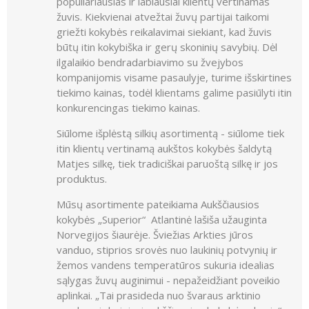
populiariausias ir labiausiai klientų vertinamas
žuvis. Kiekvienai atvežtai žuvų partijai taikomi
griežti kokybės reikalavimai siekiant, kad žuvis
būtų itin kokybiška ir gerų skoninių savybių. Dėl
ilgalaikio bendradarbiavimo su žvejybos
kompanijomis visame pasaulyje, turime išskirtines
tiekimo kainas, todėl klientams galime pasiūlyti itin
konkurencingas tiekimo kainas.
Siūlome išplėstą silkių asortimentą - siūlome tiek
itin klientų vertinamą aukštos kokybės šaldytą
Matjes silkę, tiek tradiciškai paruoštą silkę ir jos
produktus.
Mūsų asortimente pateikiama Aukščiausios
kokybės „Superior“ Atlantinė lašiša užauginta
Norvegijos šiaurėje. Šviežias Arkties jūros
vanduo, stiprios srovės nuo laukinių potvynių ir
žemos vandens temperatūros sukuria idealias
sąlygas žuvų auginimui - nepažeidžiant poveikio
aplinkai. „Tai prasideda nuo švaraus arktinio