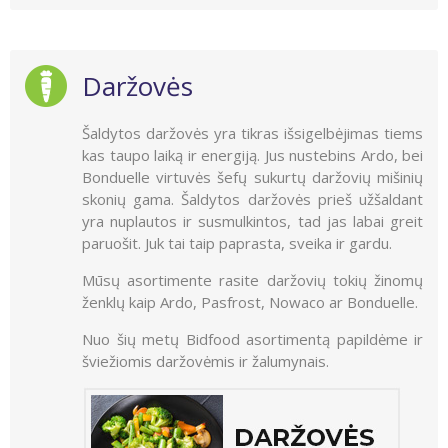
Daržovės
Šaldytos daržovės yra tikras išsigelbėjimas tiems
kas taupo laiką ir energiją. Jus nustebins Ardo, bei
Bonduelle virtuvės šefų sukurtų daržovių mišinių
skonių gama. Šaldytos daržovės prieš užšaldant
yra nuplautos ir susmulkintos, tad jas labai greit
paruošit. Juk tai taip paprasta, sveika ir gardu.
Mūsų asortimente rasite daržovių tokių žinomų
ženklų kaip Ardo, Pasfrost, Nowaco ar Bonduelle.
Nuo šių metų Bidfood asortimentą papildėme ir
šviežiomis daržovėmis ir žalumynais.