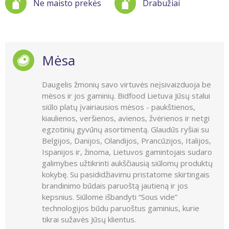
Ne maisto prekės
Drabužiai
Mėsa
Daugelis žmonių savo virtuvės neįsivaizduoja be
mėsos ir jos gaminių. Bidfood Lietuva Jūsų stalui
siūlo platų įvairiausios mėsos - paukštienos,
kiaulienos, veršienos, avienos, žvėrienos ir netgi
egzotinių gyvūnų asortimentą. Glaudūs ryšiai su
Belgijos, Danijos, Olandijos, Prancūzijos, Italijos,
Ispanijos ir, žinoma, Lietuvos gamintojais sudaro
galimybes užtikrinti aukščiausią siūlomų produktų
kokybę. Su pasididžiavimu pristatome skirtingais
brandinimo būdais paruoštą jautieną ir jos
kepsnius. Siūlome išbandyti “Sous vide”
technologijos būdu paruoštus gaminius, kurie
tikrai sužavės Jūsų klientus.